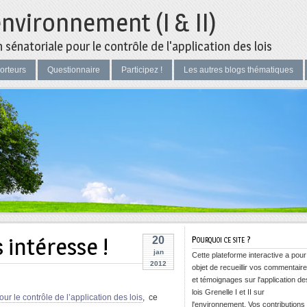
environnement (I & II)
sénatoriale pour le contrôle de l'application des lois
orteurs
Questionnaire
Participez !
Les autres blogs thématiques
 intéresse !
Pourquoi ce site ?
20
jan
Cette plateforme interactive a pour
2012
objet de recueillir vos commentair
et témoignages sur l'application de
lois Grenelle I et II sur
r le contrôle de l’application des lois
, ce
l'environnement. Vos contributions