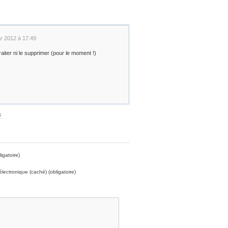
ar 2012 à 17:49
aiter ni le supprimer (pour le moment !)
s
igatoire)
électronique (caché) (obligatoire)