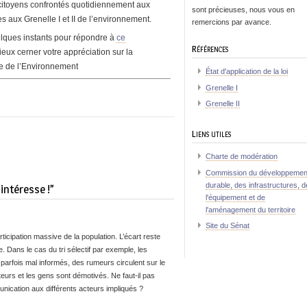
 citoyens confrontés quotidiennement aux
sont précieuses, nous vous en
ves aux Grenelle I et II de l’environnement.
remercions par avance.
elques instants pour répondre à
ce
Références
eux cerner votre appréciation sur la
e de l’Environnement
État d'application de la loi
Grenelle I
Grenelle II
Liens utiles
Charte de modération
Commission du développemen
durable, des infrastructures, d
intéresse !”
l'équipement et de
l'aménagement du territoire
Site du Sénat
rticipation massive de la population. L’écart reste
ue. Dans le cas du tri sélectif par exemple, les
parfois mal informés, des rumeurs circulent sur le
eurs et les gens sont démotivés. Ne faut-il pas
ication aux différents acteurs impliqués ?