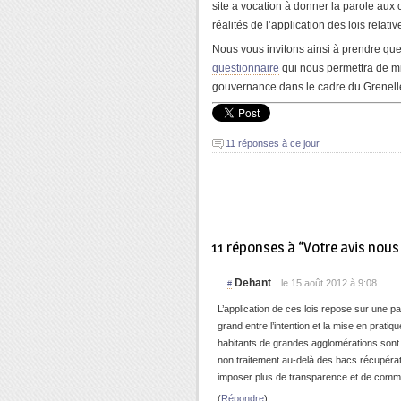
site a vocation à donner la parole aux
réalités de l’application des lois relati
Nous vous invitons ainsi à prendre qu
questionnaire
qui nous permettra de mi
gouvernance dans le cadre du Grenell
11 réponses à ce jour
11 réponses à “Votre avis nous 
Dehant
le 15 août 2012 à 9:08
#
L’application de ces lois repose sur une pa
grand entre l’intention et la mise en pratiq
habitants de grandes agglomérations sont 
non traitement au-delà des bacs récupérat
imposer plus de transparence et de commun
(
Répondre
)