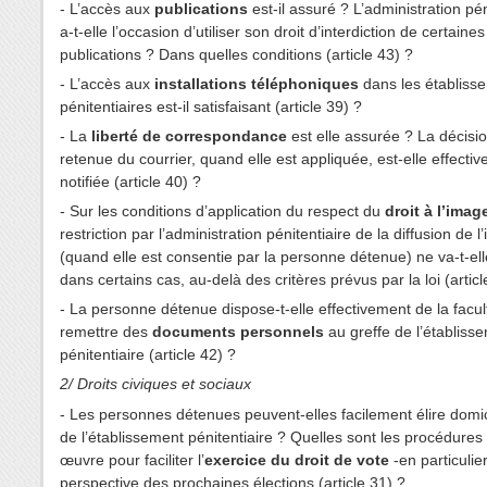
- L’accès aux
publications
est-il assuré ? L’administration pén
a-t-elle l’occasion d’utiliser son droit d’interdiction de certaines
publications ? Dans quelles conditions (article 43) ?
- L’accès aux
installations téléphoniques
dans les établiss
pénitentiaires est-il satisfaisant (article 39) ?
- La
liberté de correspondance
est elle assurée ? La décisi
retenue du courrier, quand elle est appliquée, est-elle effecti
notifiée (article 40) ?
- Sur les conditions d’application du respect du
droit à l’imag
restriction par l’administration pénitentiaire de la diffusion de 
(quand elle est consentie par la personne détenue) ne va-t-ell
dans certains cas, au-delà des critères prévus par la loi (articl
- La personne détenue dispose-t-elle effectivement de la facul
remettre des
documents personnels
au greffe de l’établiss
pénitentiaire (article 42) ?
2/ Droits civiques et sociaux
- Les personnes détenues peuvent-elles facilement élire domi
de l’établissement pénitentiaire ? Quelles sont les procédures
œuvre pour faciliter l’
exercice
du droit de vote
‑en particulie
perspective des prochaines élections (article 31) ?