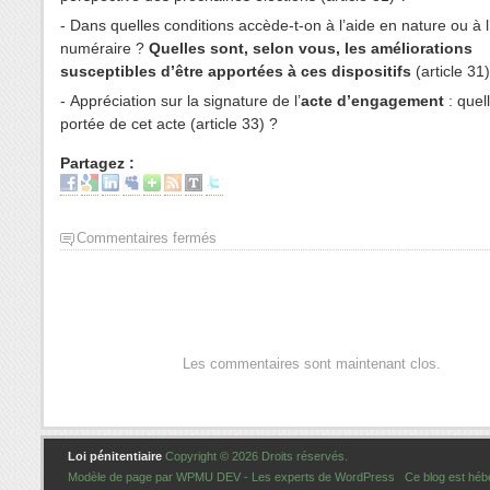
- Dans quelles conditions accède-t-on à l’aide en nature ou à l
numéraire ?
Quelles sont, selon vous, les améliorations
susceptibles d’être apportées à ces dispositifs
(article 31)
- Appréciation sur la signature de l’
acte d’engagement
: quell
portée de cet acte (article 33) ?
Partagez :
Commentaires fermés
Les commentaires sont maintenant clos.
Loi pénitentiaire
Copyright © 2026 Droits réservés.
Modèle de page par
WPMU DEV - Les experts de WordPress
Ce blog est héb