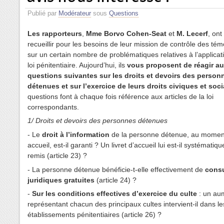
Publié par
Modérateur
sous
Questions
Les rapporteurs
,
Mme Borvo Cohen-Seat
et
M. Lecerf
, on
recueillir pour les besoins de leur mission de contrôle des té
sur un certain nombre de problématiques relatives à l’applicat
loi pénitentiaire. Aujourd’hui, ils
vous proposent de réagir a
questions suivantes
sur les droits et devoirs des person
détenues et sur l’exercice de leurs droits civiques et soc
questions font à chaque fois référence aux articles de la loi
correspondants.
1/ Droits et devoirs des personnes détenues
- Le
droit à l’information
de la personne détenue, au momen
accueil, est-il garanti ? Un livret d’accueil lui est-il systémati
remis (article 23) ?
- La personne détenue bénéficie-t-elle effectivement de
consu
juridiques gratuites
(article 24) ?
-
Sur les conditions effectives d’exercice du culte
: un au
représentant chacun des principaux cultes intervient-il dans le
établissements pénitentiaires (article 26) ?