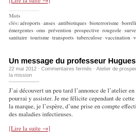
[Lire la suite →]
Mots
clés:
aéroports
·
anses
·
antibiotiques
·
bioterrorisme
·
borrél
émergentes
·
oms
·
prévention
·
prospective
·
rougeole
·
surve
sanitaire
·
tourisme
·
transports
·
tuberculose
·
vaccination
·
v
Un message du professeur Hugues
22 mai 2012
·
Commentaires fermés
·
Atelier de prospe
la mission
J’ai découvert un peu tard l’annonce de l’atelier en 
pourrai y assister. Je me félicite cependant de cette 
la marque, je l’espère, d’une prise en compte effect
des maladies infectieuses.
[Lire la suite →]