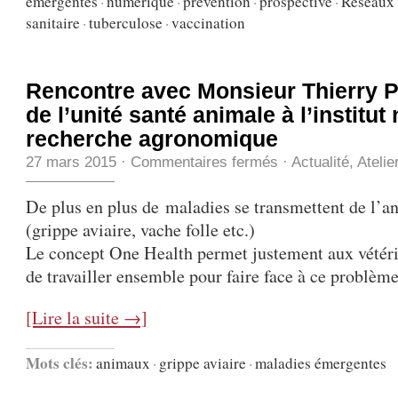
émergentes
·
numérique
·
prévention
·
prospective
·
Réseaux 
sanitaire
·
tuberculose
·
vaccination
Rencontre avec Monsieur Thierry P
de l’unité santé animale à l’institut
recherche agronomique
27 mars 2015
·
Commentaires fermés
·
Actualité
,
Atelie
De plus en plus de maladies se transmettent de l’
(grippe aviaire, vache folle etc.)
Le concept One Health permet justement aux vétéri
de travailler ensemble pour faire face à ce problème
[Lire la suite →]
Mots clés:
animaux
·
grippe aviaire
·
maladies émergentes