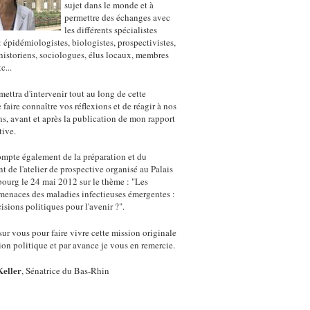
sujet dans le monde et à
permettre des échanges avec
les différents spécialistes
 épidémiologistes, biologistes, prospectivistes,
historiens, sociologues, élus locaux, membres
c...
mettra d'intervenir tout au long de cette
 faire connaître vos réflexions et de réagir à nos
ns, avant et après la publication de mon rapport
tive.
compte également de la préparation et du
 de l'atelier de prospective organisé au Palais
urg le 24 mai 2012 sur le thème : "Les
menaces des maladies infectieuses émergentes :
isions politiques pour l'avenir ?".
ur vous pour faire vivre cette mission originale
ion politique et par avance je vous en remercie.
Keller
, Sénatrice du Bas-Rhin