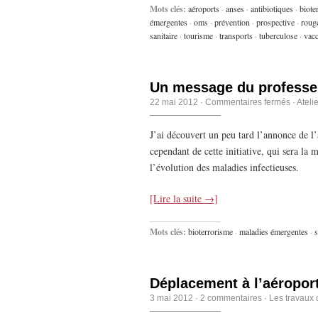
Mots clés:
aéroports
·
anses
·
antibiotiques
·
biote
émergentes
·
oms
·
prévention
·
prospective
·
roug
sanitaire
·
tourisme
·
transports
·
tuberculose
·
vacc
Un message du professe
22 mai 2012
·
Commentaires fermés
·
Ateli
J’ai découvert un peu tard l’annonce de l’at
cependant de cette initiative, qui sera la 
l’évolution des maladies infectieuses.
[Lire la suite →]
Mots clés:
bioterrorisme
·
maladies émergentes
·
s
Déplacement à l’aéropor
3 mai 2012
·
2 commentaires
·
Les travaux 