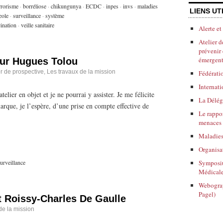
rrorisme
·
borréliose
·
chikungunya
·
ECDC
·
inpes
·
invs
·
maladies
LIENS UT
eole
·
surveillance
·
système
ination
·
veille sanitaire
Alerte e
Atelier 
prévenir 
émergent
ur Hugues Tolou
er de prospective
,
Les travaux de la mission
Fédératio
Internati
elier en objet et je ne pourrai y assister. Je me félicite
La Délég
marque, je l’espère, d’une prise en compte effective de
Le rappo
menaces 
Maladies 
Organisa
urveillance
Symposiu
Médicale
Webograp
Pagel)
t Roissy-Charles De Gaulle
de la mission