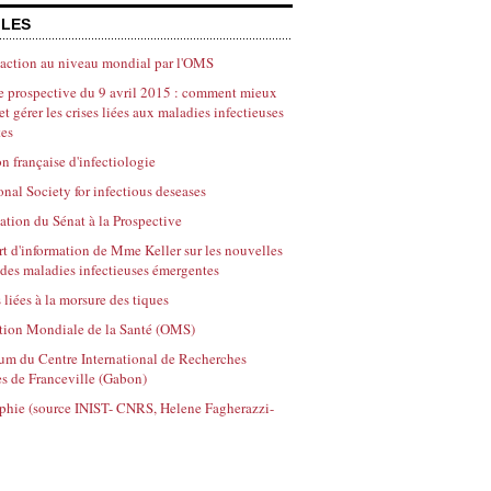
ILES
t action au niveau mondial par l'OMS
de prospective du 9 avril 2015 : comment mieux
et gérer les crises liées aux maladies infectieuses
es
n française d'infectiologie
onal Society for infectious deseases
ation du Sénat à la Prospective
rt d'information de Mme Keller sur les nouvelles
des maladies infectieuses émergentes
liées à la morsure des tiques
tion Mondiale de la Santé (OMS)
m du Centre International de Recherches
s de Franceville (Gabon)
hie (source INIST- CNRS, Helene Fagherazzi-