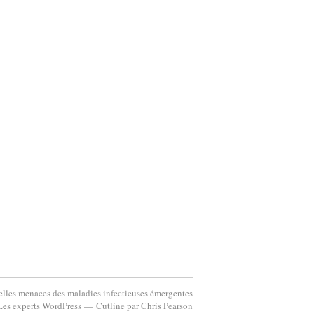
lles menaces des maladies infectieuses émergentes
s experts WordPress
—
Cutline
par
Chris Pearson