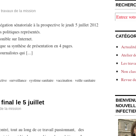
RECHERC
 travaux de la mission
légation sénatoriale à la prospective le jeudi 5 juillet 2012
 politiques représentés.
CATÉGOR
onible sur Internet.
que sa synthèse de présentation en 4 pages.
Actualit
urnalistes qui [...]
Atelier d
Les trav
Non clas
Revue de
ctive
·
surveillance
·
système sanitaire
·
vaccination
·
veille sanitaire
BIENVEN
inal le 5 juillet
NOUVELL
de la mission
INFECTI
contré, tout au long de ce travail passionnant, des