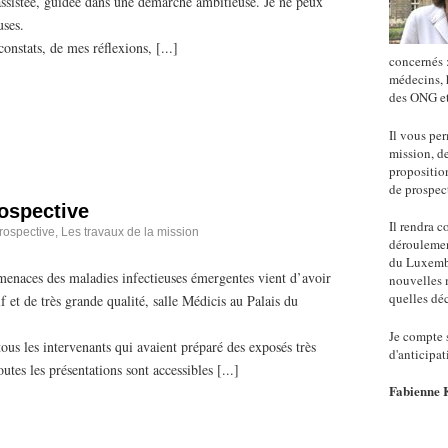
 assistée, guidée dans une démarche ambitieuse. Je ne peux
uses.
nstats, de mes réflexions, [...]
concernés :
médecins, 
des ONG et
Il vous per
mission, de
propositio
de prospec
rospective
Il rendra 
prospective
,
Les travaux de la mission
déroulement
du Luxembo
 menaces des maladies infectieuses émergentes vient d’avoir
nouvelles 
quelles déc
f et de très grande qualité, salle Médicis au Palais du
Je compte s
ous les intervenants qui avaient préparé des exposés très
d'anticipat
outes les présentations sont accessibles [...]
Fabienne 