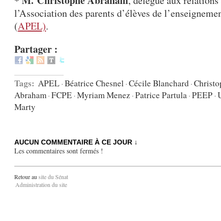
* M. Christophe Abraham
, délégué aux relations
l’Association des parents d’élèves de l’enseigneme
(
APEL)
.
Partager :
Tags:
APEL
·
Béatrice Chesnel
·
Cécile Blanchard
·
Christo
Abraham
·
FCPE
·
Myriam Menez
·
Patrice Partula
·
PEEP
·
Marty
AUCUN COMMENTAIRE À CE JOUR ↓
Les commentaires sont fermés !
Retour au
site du Sénat
Administration du site