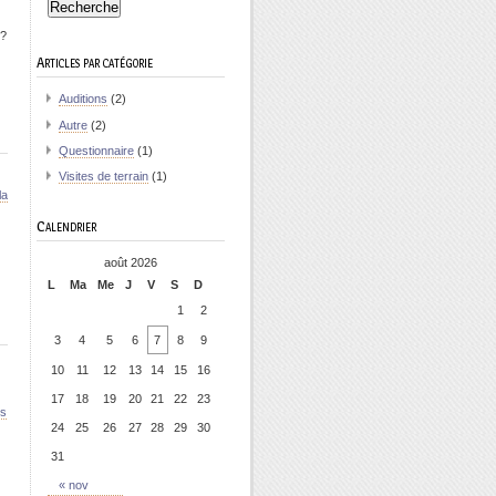
 ?
Articles par catégorie
Auditions
(2)
Autre
(2)
Questionnaire
(1)
Visites de terrain
(1)
la
Calendrier
août 2026
L
Ma
Me
J
V
S
D
1
2
3
4
5
6
7
8
9
10
11
12
13
14
15
16
17
18
19
20
21
22
23
es
24
25
26
27
28
29
30
31
« nov