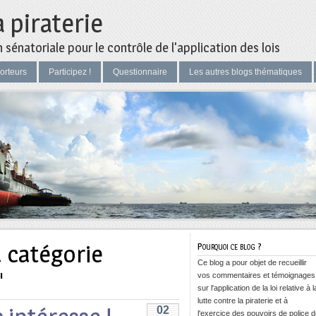
a piraterie
sénatoriale pour le contrôle de l'application des lois
orteurs
Participez !
Questionnaire
Les autres blogs thématiques
a catégorie
Pourquoi ce blog ?
Ce blog a pour objet de recueillir
'
vos commentaires et témoignages
sur l'application de la loi relative à l
lutte contre la piraterie et à
02
l'exercice des pouvoirs de police 