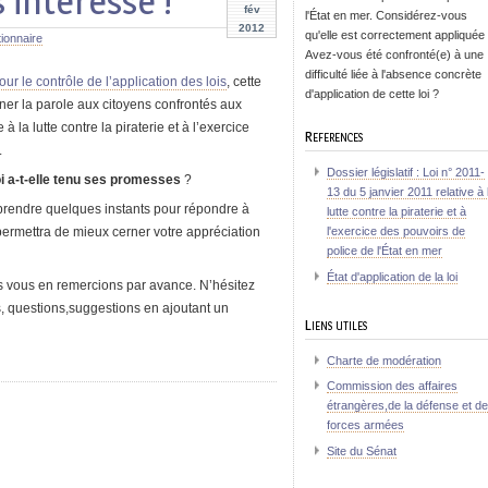
 intéresse !
fév
l'État en mer. Considérez-vous
2012
qu'elle est correctement appliquée
ionnaire
Avez-vous été confronté(e) à une
difficulté liée à l'absence concrète
r le contrôle de l’application des lois
, cette
d'application de cette loi ?
nner la parole aux citoyens confrontés aux
e à la lutte contre la piraterie et à l’exercice
References
.
Dossier législatif : Loi n° 2011-
i
a-t-elle tenu ses promesses
?
13 du 5 janvier 2011 relative à 
prendre quelques instants pour répondre à
lutte contre la piraterie et à
l'exercice des pouvoirs de
ermettra de mieux cerner votre appréciation
police de l'État en mer
État d'application de la loi
us vous en remercions par avance. N’hésitez
, questions,suggestions en ajoutant un
Liens utiles
Charte de modération
Commission des affaires
étrangères,de la défense et d
forces armées
Site du Sénat