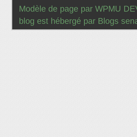
Modèle de page par
WPMU DEV 
blog est hébergé par
Blogs sena