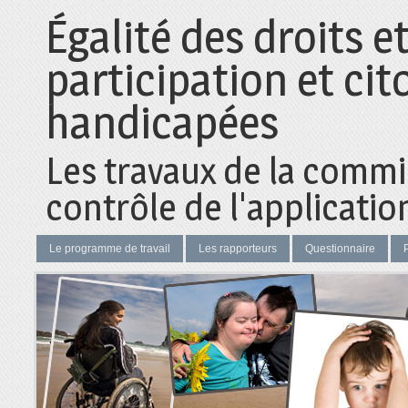
Égalité des droits e
participation et ci
handicapées
Les travaux de la commi
contrôle de l'application
Le programme de travail
Les rapporteurs
Questionnaire
P