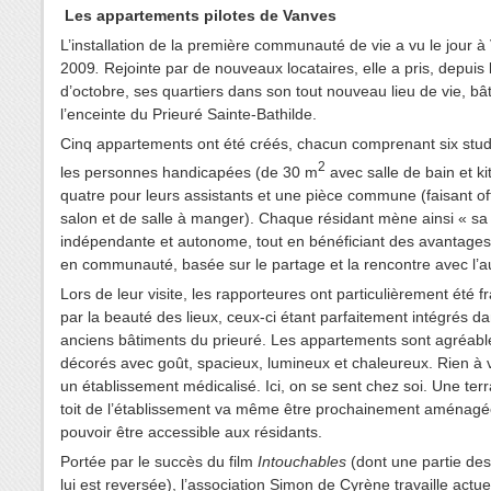
Les appartements pilotes de Vanves
L’installation de la première communauté de vie a vu le jour 
2009
.
Rejointe par de nouveaux locataires, elle a pris, depuis 
d’octobre, ses quartiers dans son tout nouveau lieu de vie, bâ
l’enceinte du Prieuré Sainte-Bathilde.
Cinq appartements ont été créés, chacun comprenant six stud
2
les personnes handicapées (de 30 m
avec salle de bain et ki
quatre pour leurs assistants et une pièce commune (faisant of
salon et de salle à manger). Chaque résidant mène ainsi « sa 
indépendante et autonome, tout en bénéficiant des avantages 
en communauté, basée sur le partage et la rencontre avec l’a
Lors de leur visite, les rapporteures ont particulièrement été 
par la beauté des lieux, ceux-ci étant parfaitement intégrés da
anciens bâtiments du prieuré. Les appartements sont agréabl
décorés avec goût, spacieux, lumineux et chaleureux. Rien à 
un établissement médicalisé. Ici, on se sent chez soi. Une terr
toit de l’établissement va même être prochainement aménagé
pouvoir être accessible aux résidants.
Portée par le succès du film
Intouchables
(dont une partie de
lui est reversée), l’association Simon de Cyrène travaille actu