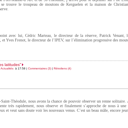
 se trouve le troupeau de moutons de Kerguelen et la maison de Christian
serve.
oint avec lui, Cédric Marteau, le directeur de la réserve, Patrick Venant, l
 et Yves Frenot, le directeur de l’IPEV, sur l’élimination progressive des mout
s latitudes"
s
Actualités
à 17:58 |
Commentaires (3)
|
Rétroliens (4)
y-Saint-Théodule, nous avons la chance de pouvoir observer un renne solitaire. 
vente très rapidement, nous observe et finalement s’approche de nous à une 
ieux et veut sans doute voir les nouveaux venus. C’est un beau mâle, encore jeu