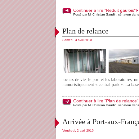
Continuer à lire "Réduit gaulois"
Posté par M. Christian Gaudin, sénateur dan
Plan de relance
Samedi, 3 avril 2010
locaux de vie, le port et les laboratoires,
humoristiquement « central park ». La base 
Continuer à lire "Plan de relance"
Posté par M. Christian Gaudin, sénateur dan
Arrivée à Port-aux-Franç
Vendredi, 2 avril 2010