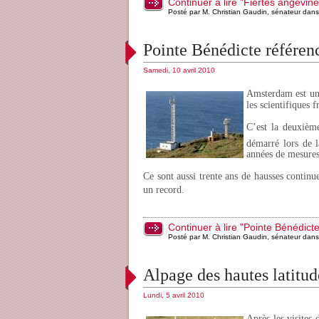
Continuer à lire "Fiertés angevine
Posté par M. Christian Gaudin, sénateur dan
Pointe Bénédicte référen
Samedi, 10 avril 2010
Amsterdam est une
les scientifiques 
C’est la deuxièm
démarré lors de 
années de mesure
Ce sont aussi trente ans de hausses contin
un record.
Continuer à lire "Pointe Bénédict
Posté par M. Christian Gaudin, sénateur dan
Alpage des hautes latitud
Lundi, 5 avril 2010
Après les visites 