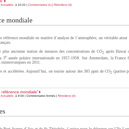
s"
s
Actualités
à 10:22 |
Commentaires (1)
|
Rétroliens (4)
ce mondiale
 référence mondiale en matière d’analyse de l’atmosphère, un véritable atout
français.
e plus ancienne station de mesures des concentrations de CO
après Hawaï o
2
e
la 3
année polaire internationale en 1957-1958. Sur Amsterdam, la France fê
s ininterrompues en 2011.
ues et accélérées. Aujourd’hui, on tourne autour des 385 ppm de CO
(parties p
2
e référence mondiale"
s
Actualités
à 9:04 |
Commentaires fermés
|
Rétroliens (4)
es
de Port-Jeanne-d’Arc et de St-Théodule, j’arrive pour le déjeuner sur l’île Lon