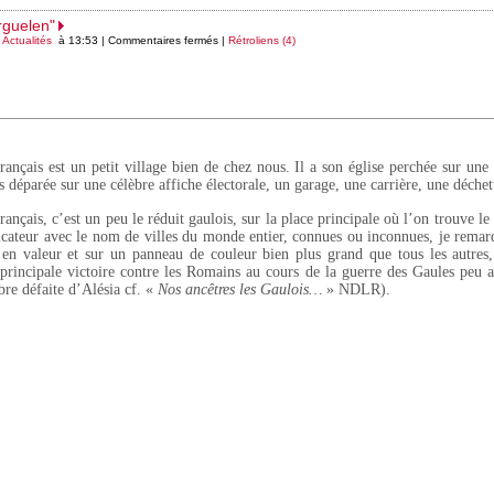
rguelen"
s
Actualités
à 13:53 |
Commentaires fermés
|
Rétroliens (4)
rançais est un petit village bien de chez nous. Il a son église perchée sur une
s déparée sur une célèbre affiche électorale, un garage, une carrière, une déche
ançais, c’est un peu le réduit gaulois, sur la place principale où l’on trouve le 
icateur avec le nom de villes du monde entier, connues ou inconnues, je remar
 en valeur et sur un panneau de couleur bien plus grand que tous les autres
principale victoire contre les Romains au cours de la guerre des Gaules peu 
bre défaite d’Alésia cf. «
Nos ancêtres les Gaulois…
» NDLR).