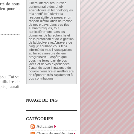
Chers internautes, l’
Office
erté de nous
parlementaire des choix
ien pour la
scientifiques et technologiques
m’a confié le 9 février la
responsabilité de préparer un
rapport d’évaluation de l’action
de notre pays dans ses îles
subantarctiques, tout
particulièrement dans les
domaines de la recherche et
de la protection et de la gestion
de la biodiversité. A travers ce
blog, je souhaite vous tenir
informé de mes investigations
au fur et à mesure de leur
progression. J’espère que
vous me ferez part de vos
idées et de vos expériences.
J’attends avec impatience de
pouvoir vous lire et m’efforcerai
de répondre très rapidement à
jou. J’ai vu
vos contributions.
ilitaire de
ête, aurait
NUAGE DE TAG
CATÉGORIES
Actualités
Charte de modération