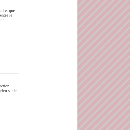
aul et que
entre le
 de
ection
elen sur le