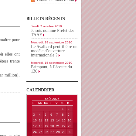
BILLETS RÉCENTS
Jeudi, 7 octobre 2010
Je suis nommé Préfet des
TAAF
 maître pour
Mercredi, 29 septembre 2010
Le Svalbard peut-il être un
modèle d’ouverture
ù elles ont
internationale ?
tera trente
Mercredi, 15 septembre 2010
Paimpont, à l’écoute du
136
ar million),
CALENDRIER
août 2026
L
Ma
Me
J
V
S
D
1
2
3
4
5
6
7
8
9
10
11
12
13
14
15
16
17
18
19
20
21
22
23
24
25
26
27
28
29
30
gue, au site