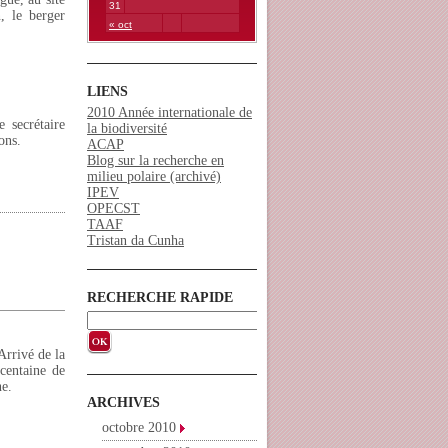
31
, le berger
« oct
LIENS
2010 Année internationale de
e secrétaire
la biodiversité
ons.
ACAP
Blog sur la recherche en
milieu polaire (archivé)
IPEV
OPECST
TAAF
Tristan da Cunha
RECHERCHE RAPIDE
Arrivé de la
centaine de
ne.
ARCHIVES
octobre 2010