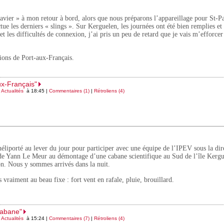
lavier » à mon retour à bord, alors que nous préparons l’appareillage pour St-P
ctue les derniers « slings ». Sur Kerguelen, les journées ont été bien remplies et 
 les difficultés de connexion, j’ai pris un peu de retard que je vais m’efforcer
hions de Port-aux-Français.
ux-Français"
s
Actualités
à 18:45 |
Commentaires (1)
|
Rétroliens (4)
héliporté au lever du jour pour participer avec une équipe de l’IPEV sous la dir
de Yann Le Meur au démontage d’une cabane scientifique au Sud de l’île Kergu
lon. Nous y sommes arrivés dans la nuit.
 vraiment au beau fixe : fort vent en rafale, pluie, brouillard.
cabane"
s
Actualités
à 15:24 |
Commentaires (7)
|
Rétroliens (4)