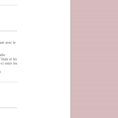
ase avec le
ndie
étale et les
ci entre les
t.