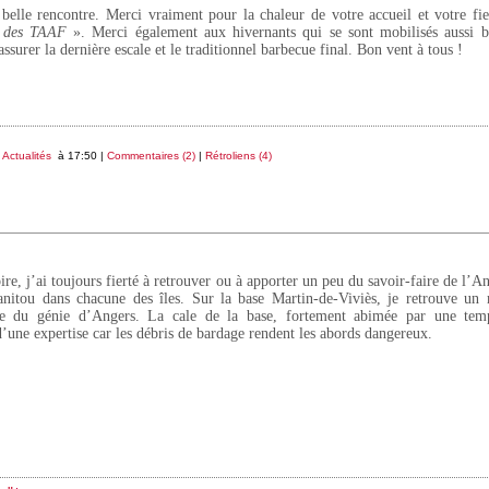
belle rencontre. Merci vraiment pour la chaleur de votre accueil et votre fi
e des TAAF
». Merci également aux hivernants qui se sont mobilisés aussi b
ssurer la dernière escale et le traditionnel barbecue final. Bon vent à tous !
s
Actualités
à 17:50 |
Commentaires (2)
|
Rétroliens (4)
re, j’ai toujours fierté à retrouver ou à apporter un peu du savoir-faire de l’An
nitou dans chacune des îles. Sur la base Martin-de-Viviès, je retrouve un m
re du génie d’Angers. La cale de la base, fortement abimée par une temp
d’une expertise car les débris de bardage rendent les abords dangereux.