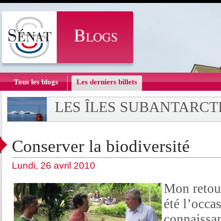
Tous les blogs
Les derniers billets
LES ÎLES SUBANTARCT
Conserver la biodiversité
Lundi, 26 avril 2010
Mon retou
été l’occa
connaissan