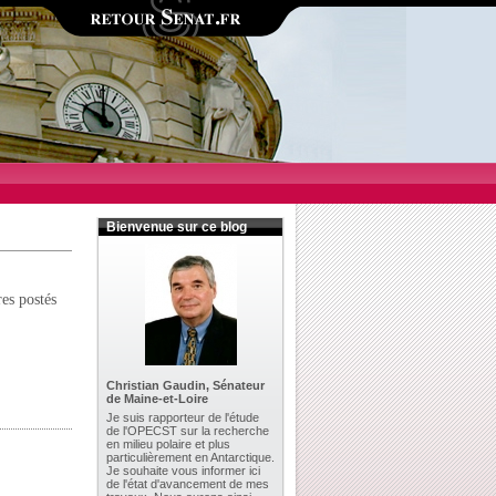
Bienvenue sur ce blog
res postés
Christian Gaudin, Sénateur
de Maine-et-Loire
Je suis rapporteur de l'étude
de l'
OPECST
sur la recherche
en milieu polaire et plus
particulièrement en Antarctique.
Je souhaite vous informer ici
de l'état d'avancement de mes