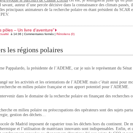
déjà évoqué le parcours de Claude Lorius
cet été, je soulignerai juste qu’en plus
 savant, auteur d’une percée décisive dans la connaissance des climats passés, il
des principaux animateurs de la recherche polaire en étant président du SCAR e
’IPEV.
s pôles – Un livre d’aventure"
tualité
à 14:36 |
Commentaires fermés
|
Rétroliens (0)
s les régions polaires
me Pappalardo, la présidente de l’ADEME, car je suis le représentant du Sénat
ngé sur les activités et les orientations de l’ADEME mais c’était aussi pour m
a recherche en milieu polaire française et son apport potentiel pour l’ADEME.
rvenir dans le domaine de la recherche polaire en finançant des recherches o
cherche en milieu polaire ou préoccupations des opérateurs sont des sujets part
rgie, gestion des déchets…
rotocole de Madrid imposent de rapatrier tous les déchets hors du continent. De
thermique et l’utilisation de matériaux innovants sont indispensables. Enfin, et 