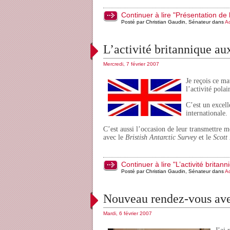
Continuer à lire "Présentation de 
Posté par Christian Gaudin, Sénateur dans
Ac
L’activité britannique au
Mercredi, 7 février 2007
Je reçois ce ma
l’activité polai
C’est un excell
internationale.
C’est aussi l’occasion de leur transmettre 
avec le
Bristish Antarctic Survey
et le
Scott
Continuer à lire "L’activité britan
Posté par Christian Gaudin, Sénateur dans
Ac
Nouveau rendez-vous avec
Mardi, 6 février 2007