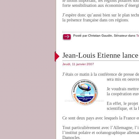
le moins important, les régions polaires s
forte sensibilisation aux économies d’énergi
J’espère donc qu’aussi bien sur le plan tech
la présence française dans ces régions.
Posté par Christian Gaudin, Sénateur dans
T
Jean-Louis Etienne lance 
Jeudi, 11 janvier 2007
J’étais ce matin à la conférence de presse d
sera mis en oeuvre
Je voudrais mettre
la coopération eu
En effet, le proje
scientifique, et la
Ce sont deux pays avec lesquels la France en
Tout particulièrement avec l’Allemagne, l’i
l’institut polaire et océanographique allem
Damocles.