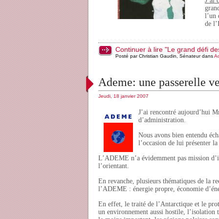
J’ai 
grand
l’un 
de l
Continuer à lire "Le grand défi de
Posté par Christian Gaudin, Sénateur dans
Ac
Ademe: une passerelle ver
Jeudi, 18 janvier 2007
J’ai rencontré aujourd’hui M
d’administration.
Nous avons bien entendu écha
l’occasion de lui présenter l
L’ADEME n’a évidemment pas mission d’inte
l’orientant.
En revanche, plusieurs thématiques de la re
l’ADEME : énergie propre, économie d’éne
En effet, le traité de l’Antarctique et le p
un environnement aussi hostile, l’isolation 