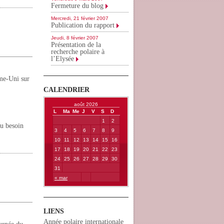
Fermeture du blog
Mercredi, 21 février 2007
Publication du rapport
Jeudi, 8 février 2007
Présentation de la
recherche polaire à
l’Elysée
ume-Uni sur
CALENDRIER
août 2026
L
Ma
Me
J
V
S
D
1
2
eu besoin
3
4
5
6
7
8
9
10
11
12
13
14
15
16
17
18
19
20
21
22
23
24
25
26
27
28
29
30
31
« mar
LIENS
Année polaire internationale