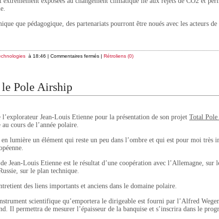
ont extrêmement exposées au changement climatique lié aux rejets de CO2 et per
e.
nique que pédagogique, des partenariats pourront être noués avec les acteurs de 
echnologies
à 18:46 |
Commentaires fermés
|
Rétroliens (0)
le Pole Airship
e l’explorateur Jean-Louis Etienne pour la présentation de son projet
Total Pole
 au cours de l’année polaire.
 en lumière un élément qui reste un peu dans l’ombre et qui est pour moi très i
ropéenne.
t de Jean-Louis Etienne est le résultat d’une coopération avec l’Allemagne, sur l
 Russie, sur le plan technique.
tretient des liens importants et anciens dans le domaine polaire.
nstrument scientifique qu’emportera le dirigeable est fourni par l’Alfred Wegene
and. Il permettra de mesurer l’épaisseur de la banquise et s’inscrira dans le pr