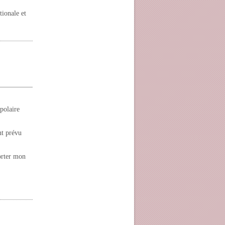
tionale et
polaire
nt prévu
orter mon