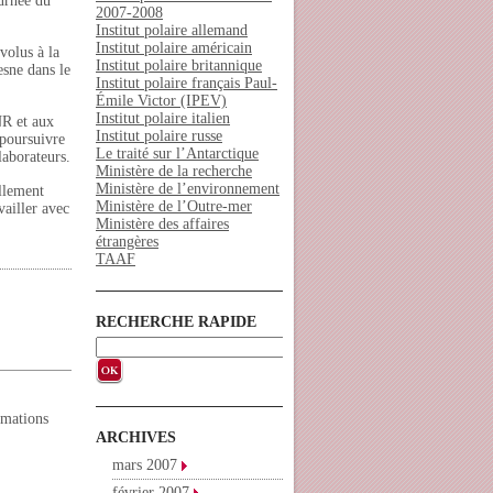
ournée du
2007-2008
Institut polaire allemand
Institut polaire américain
volus à la
Institut polaire britannique
esne dans le
Institut polaire français Paul-
Émile Victor (IPEV)
Institut polaire italien
NR et aux
Institut polaire russe
 poursuivre
Le traité sur l’Antarctique
laborateurs.
Ministère de la recherche
Ministère de l’environnement
llement
Ministère de l’Outre-mer
vailler avec
Ministère des affaires
étrangères
TAAF
RECHERCHE RAPIDE
ormations
ARCHIVES
mars 2007
février 2007