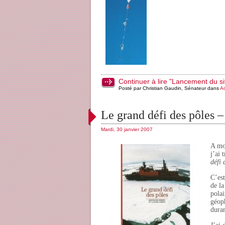
Continuer à lire "Lancement du sit
Posté par Christian Gaudin, Sénateur dans
Ac
Le grand défi des pôles –
Mardi, 30 janvier 2007
A mo
j’ai 
défi 
C’es
de la
polai
géoph
dura