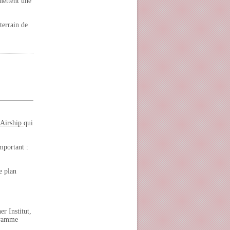
mettent une
terrain de
 Airship
qui
mportant :
e plan
r Institut,
ogramme