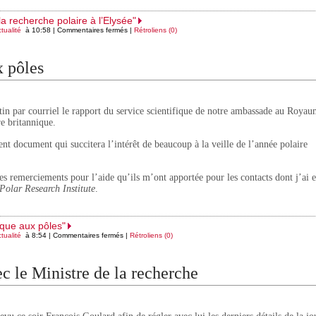
la recherche polaire à l’Elysée"
tualité
à 10:58 |
Commentaires fermés
|
Rétroliens (0)
x pôles
tin par courriel le rapport du service scientifique de notre ambassade au Roya
re britannique.
ent document qui succitera l’intérêt de beaucoup à la veille de l’année polaire
mes remerciements pour l’aide qu’ils m’ont apportée pour les contacts dont j’ai 
 Polar Research Institute
.
nique aux pôles"
tualité
à 8:54 |
Commentaires fermés
|
Rétroliens (0)
 le Ministre de la recherche