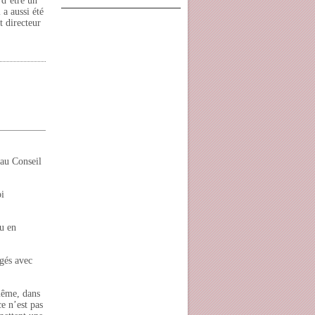
 d’être un
 a aussi été
t directeur
 au Conseil
oi
u en
agés avec
 même, dans
ce n’est pas