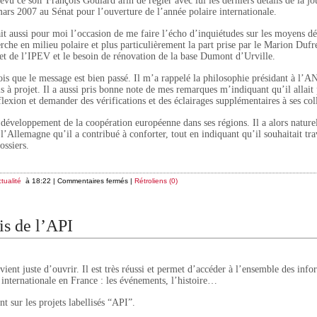
revu ce soir François Goulard afin de régler avec lui les derniers détails de la j
ars 2007 au Sénat pour l’ouverture de l’année polaire internationale.
it aussi pour moi l’occasion de me faire l’écho d’inquiétudes sur les moyens dé
rche en milieu polaire et plus particulièrement la part prise par le Marion Dufr
et de l’IPEV et le besoin de rénovation de la base Dumont d’Urville.
ois que le message est bien passé. Il m’a rappelé la philosophie présidant à l’A
s à projet. Il a aussi pris bonne note de mes remarques m’indiquant qu’il allait
flexion et demander des vérifications et des éclairages supplémentaires à ses col
développement de la coopération européenne dans ses régions. Il a alors nature
 l’Allemagne qu’il a contribué à conforter, tout en indiquant qu’il souhaitait tra
ossiers.
tualité
à 18:22 |
Commentaires fermés
|
Rétroliens (0)
is de l’API
vient juste d’ouvrir. Il est très réussi et permet d’accéder à l’ensemble des inf
e internationale en France : les événements, l’histoire…
int sur les projets labellisés “API”.