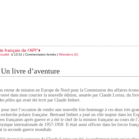
e français de l’API"
tualité
à 13:31 |
Commentaires fermés
|
Rétroliens (0)
 Un livre d’aventure
n retour de mission en Europe du Nord pour la Commission des affaires écon
trouvé dans mon courrier la nouvelle édition, assurée par Claude Lorius, du liv
des pôles
qui avait été écrit par Claude Imbert.
t pour moi l’occasion de rendre une nouvelle fois hommage à ces deux très gr
 recherche polaire française. Bertrand Imbert a joué un rôle majeur dans les Ex
res françaises après guerre et a été le chef de la mission française au cours de l
ysique internationale de 1957-1958. Il était aussi officier dans les forces frança
nt la seconde guerre mondiale.