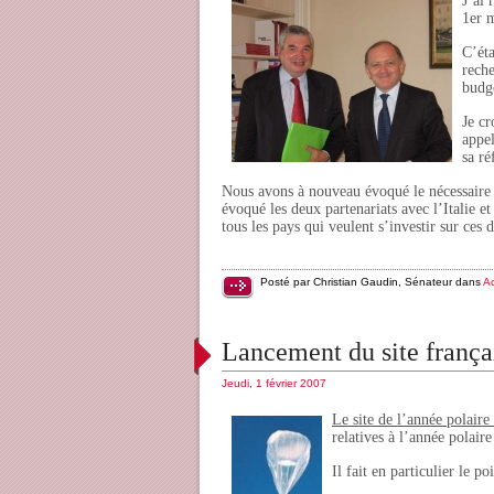
J’ai 
1er m
C’éta
reche
budg
Je cr
appel
sa ré
Nous avons à nouveau évoqué le nécessaire 
évoqué les deux partenariats avec l’Italie et
tous les pays qui veulent s’investir sur ces d
Posté par Christian Gaudin, Sénateur dans
Ac
Lancement du site frança
Jeudi, 1 février 2007
Le site de l’année polaire
relatives à l’année polair
Il fait en particulier le po