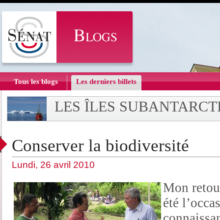
Tous les blogs
Les derniers billets
LES ÎLES SUBANTARCT
Conserver la biodiversité
Lundi, 26 avril 2010
Mon retou
été l’occa
connaissan