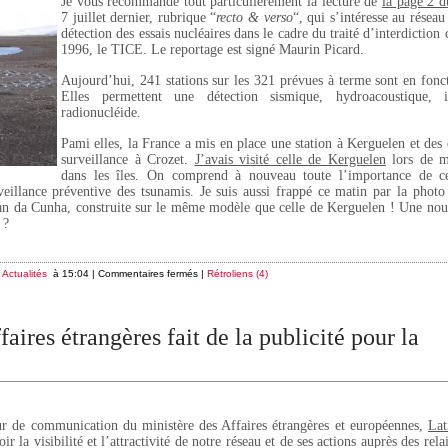
Je vous recommande tout particulièrement la lecture de
la page 2 d
7 juillet dernier, rubrique “
recto & verso
“, qui s’intéresse au résea
détection des essais nucléaires dans le cadre du traité d’interdiction
1996, le TICE. Le reportage est signé Maurin Picard.
Aujourd’hui, 241 stations sur les 321 prévues à terme sont en fon
Elles permettent une détection sismique, hydroacoustique, i
radionucléide.
Pami elles, la France a mis en place une station à Kerguelen et des
surveillance à Crozet.
J’avais visité celle de Kerguelen
lors de m
dans les îles. On comprend à nouveau toute l’importance de c
eillance préventive des tsunamis. Je suis aussi frappé ce matin par la photo 
istan da Cunha, construite sur le même modèle que celle de Kerguelen ! Une nou
?
s
Actualités
à 15:04 |
Commentaires fermés
|
Rétroliens (4)
aires étrangères fait de la publicité pour la
r de communication du ministère des Affaires étrangères et européennes,
Lat
r la visibilité et l’attractivité de notre réseau et de ses actions auprès des rela