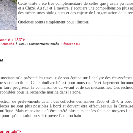
Cette visite a été très complémentaire de celles que j’avais pu f
et à Chizé. Au fur et à mesure, j’acquiers une compréhension plus 
des mécanismes biologiques et des enjeux de l’organisation de la re
Quelques points simplement pour illustrer.
coute du 136"
s
Actualités
à 14:48 |
Commentaires fermés
|
Rétroliens (4)
le
eziane m’a présenté les travaux de son équipe sur l’analyse des écosystèmes 
ne subantarctique. Cette biodiversité est pour nous cachée et largement inconnu
 faire progresser la connaissance du vivant et de ses mécanismes. Ces recher
isponibles pour la recherche marine dans la zone.
ection de prélèvements datant des collectes des années 1960 et 1970 à bor
lectes ne sont plus possibles à bord et doivent être effectuées sur la Curieus
ntifique. Mais ce navire a dû être arrêté plusieurs années faute de moyens finan
ir pour qu’une solution soit trouvée l’an prochain.
ndamentale"