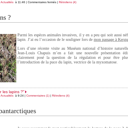
s
Actualités
à 11:46 |
Commentaires fermés
|
Rétroliens (4)
ns ?
Parmi les espèces animales invasives, il y en a peu qui soit aussi néf
lapin. J’ai eu l’occasion de le souligner lors de
mon passage à Kergu
Lors d’une récente visite au Muséum national d’histoire nature
Jean-Louis Chapuis m’en a fait une nouvelle présentation édi
clairement posé la question de la régulation et pour être plu
l’introduction de la puce du lapin, vectrice de la myxomatose.
 les lapins ?"
s
Actualités
à 9:24 |
Commentaires (1)
|
Rétroliens (4)
bantarctiques