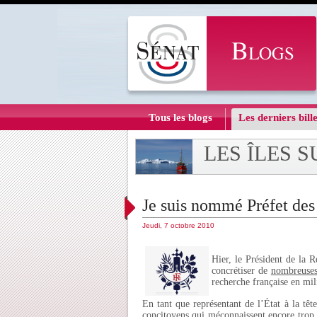
Tous les blogs
Les derniers bille
LES ÎLES 
Je suis nommé Préfet de
Jeudi, 7 octobre 2010
Hier, le Président de l
concrétiser de
nombreuse
recherche française en mili
En tant que représentant de l’État à la têt
concitoyens qui méconnaissent encore trop 