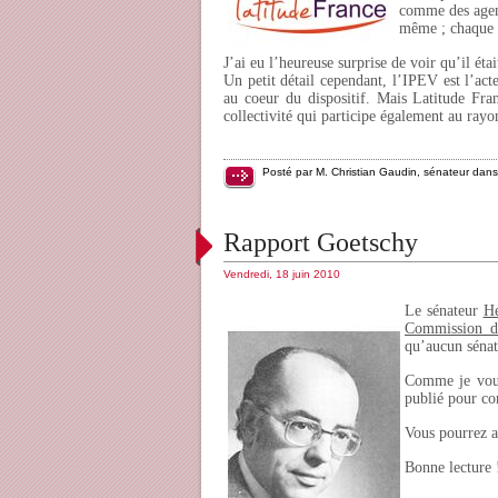
comme des agent
même ; chaque ét
J’ai eu l’heureuse surprise de voir qu’il ét
Un petit détail cependant, l’IPEV est l’act
au coeur du dispositif. Mais Latitude Fra
collectivité qui participe également au rayo
Posté par M. Christian Gaudin, sénateur dan
Rapport Goetschy
Vendredi, 18 juin 2010
Le sénateur
He
Commission d
qu’aucun sénate
Comme je vous
publié pour con
Vous pourrez ai
Bonne lecture 