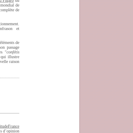
u Figaro
du
u mondial de
 complète de
ctionnement.
nfrason et
 éléments de
on passage
es “
confétis
qui illustre
velle raison
itudeFrance
is d’opinion