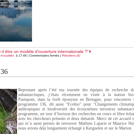
-il être un modèle d’ouverture internationale ?"
s
Actualités
à 17:46 |
Commentaires fermés
|
Rétroliens (4)
136
Reprenant après l’été ma tournée des équipes de recherche da
subantarctiques, j’étais récemment en visite à la station bi
Paimpont, dans la forêt éponyme en Bretagne, pour rencontrer 
programme 136, dit aussi “Ecobio” pour “Changements climatiqu
anthropiques et biodiversité des écosystèmes terrestres subantarc
programme, un tour d’horizon des recherches en cours et libre éch
avec les chercheurs présents et deux thésards. Merci de cet accueil
qui m’a aussi permis de retrouver Mathieu Laparie et Maurice Hul
nous avions déjà longuement échangé à Kerguelen et sur le Marion.