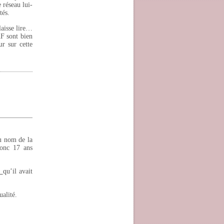
 réseau lui-
tés.
laisse lire…
AF sont bien
r sur cette
u nom de la
donc 17 ans
t
qu’il avait
ualité.