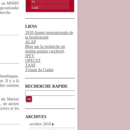
31
aire au MNHN
« oct
appronfondie
cherche.
LIENS
2010 Année internationale de
la biodiversité
ACAP
Blog sur la recherche en
milieu polaire (archivé)
IPEV
OPECST
TAAF
Tristan da Cunha
benthiques,
e. Il y a là
ches mettent
RECHERCHE RAPIDE
d du Marion
e, un ancien
ciers et les
ARCHIVES
octobre 2010