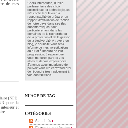
Chers internautes, l’
Office
ntre de mes
parlementaire des choix
scientifiques et technologiques
m’a confié le 9 février la
responsabilité de préparer un
rapport d’évaluation de l’action
de notre pays dans ses îles
subantarctiques, tout
particulièrement dans les
domaines de la recherche et
de la protection et de la gestion
de la biodiversité. A travers ce
blog, je souhaite vous tenir
informé de mes investigations
au fur et à mesure de leur
progression. J’espère que
vous me ferez part de vos
idées et de vos expériences.
J’attends avec impatience de
pouvoir vous lire et m’efforcerai
de répondre très rapidement à
vos contributions.
NUAGE DE TAG
laire (NPI),
ANR pour la
 intérieur et
ire.
CATÉGORIES
Actualités
Charte de modération