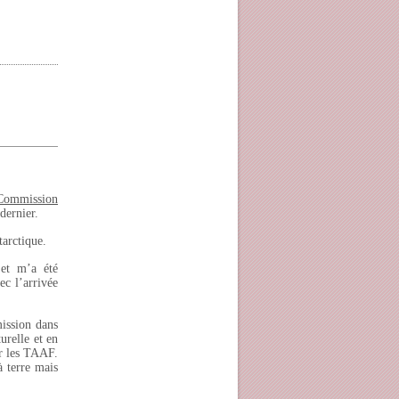
Commission
 dernier.
tarctique.
 et m’a été
ec l’arrivée
mission dans
turelle et en
r les TAAF.
à terre mais