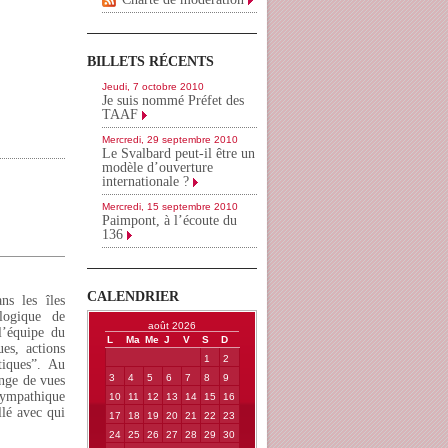
BILLETS RÉCENTS
Jeudi, 7 octobre 2010
Je suis nommé Préfet des
TAAF
Mercredi, 29 septembre 2010
Le Svalbard peut-il être un
modèle d’ouverture
internationale ?
Mercredi, 15 septembre 2010
Paimpont, à l’écoute du
136
CALENDRIER
ns les îles
ologique de
août 2026
l’équipe du
L
Ma
Me
J
V
S
D
es, actions
1
2
tiques”. Au
3
4
5
6
7
8
9
ange de vues
 sympathique
10
11
12
13
14
15
16
lé avec qui
17
18
19
20
21
22
23
24
25
26
27
28
29
30