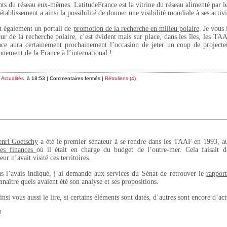
s du réseau eux-mêmes. LatitudeFrance est la vitrine du réseau alimenté par le
ablissement a ainsi la possibilité de donner une visibilité mondiale à ses activi
ait également un portail de
promotion de la recherche en milieu polaire
. Je vous 
eur de la recherche polaire, c’est évident mais sur place, dans les îles, les TA
nce aura certainement prochainement l’occasion de jeter un coup de projecteu
nnement de la France à l’international !
s
Actualités
à 18:53 |
Commentaires fermés
|
Rétroliens (4)
nri Goetschy
a été le premier sénateur à se rendre dans les TAAF en 1993, a
es finances
où il était en charge du budget de l’outre-mer. Cela faisait 
ur n’avait visité ces territoires.
 l’avais indiqué, j’ai demandé aux services du Sénat de retrouver le
rappor
naître quels avaient été son analyse et ses propositions.
nsi vous aussi le lire, si certains éléments sont datés, d’autres sont encore d’act
!