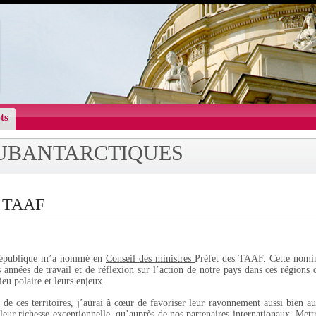
ts
SUBANTARCTIQUES
s TAAF
a République m’a nommé en
Conseil des ministres
Préfet des TAAF. Cette nomin
s années
de travail et de réflexion sur l’action de notre pays dans ces régions 
eu polaire et leurs enjeux.
e de ces territoires, j’aurai à cœur de favoriser leur rayonnement aussi bien a
leur richesse exceptionnelle, qu’auprès de nos partenaires internationaux. Met