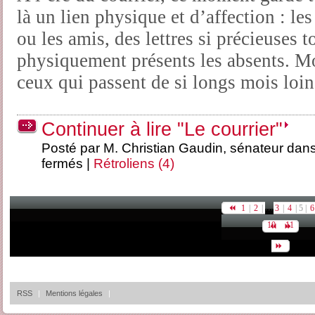
là un lien physique et d’affection : les
ou les amis, des lettres si précieuses 
physiquement présents les absents. M
ceux qui passent de si longs mois loin
Continuer à lire "Le courrier"
Posté par M. Christian Gaudin, sénateur dan
fermés
|
Rétroliens (4)
...
1
|
2
|
3
|
4
|
5 |
6
10
11
RSS
|
Mentions légales
|