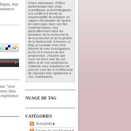
Chers internautes, l’
Office
fiques, leur
parlementaire des choix
 ressource
scientifiques et technologiques
m’a confié le 9 février la
responsabilité de préparer un
rapport d’évaluation de l’action
de notre pays dans ses îles
subantarctiques, tout
particulièrement dans les
domaines de la recherche et
de la protection et de la gestion
de la biodiversité. A travers ce
blog, je souhaite vous tenir
informé de mes investigations
au fur et à mesure de leur
progression. J’espère que
vous me ferez part de vos
ue groupée
)
idées et de vos expériences.
J’attends avec impatience de
pouvoir vous lire et m’efforcerai
de répondre très rapidement à
vos contributions.
tion “avec
ineux dans
 expérience
NUAGE DE TAG
CATÉGORIES
Actualités
Charte de modération