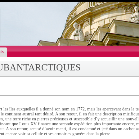
ts
SUBANTARCTIQUES
t les îles auxquelles il a donné son nom en 1772, mais les apercevant dans la te
le continent austral tant désiré. A son retour, il en fait une description mirifiqu
, une terre riche en pierres précieuses et susceptible d’y accueillir une nouvell
vaincant que Louis XV finance une seconde expédition plus importante encore, ma
but. A son retour, accusé d’avoir menti, il est condamné et jeté dans un cachot a
t encore voir sa cellule et ses armoiries gravées dans la pierre.