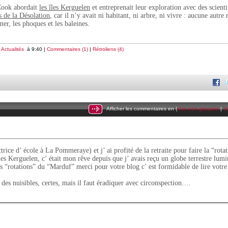
Cook abordait
les îles Kerguelen
et entreprenait leur exploration avec des scienti
s de la Désolation
, car il n’y avait ni habitant, ni arbre, ni vivre : aucune autre
mer, les phoques et les baleines.
s
Actualités
à 9:40 |
Commentaires (1)
|
Rétroliens (4)
Afficher les commentaires en (
Vue non groupée
|
V
trice d’ école à La Pommeraye) et j’ ai profité de la retraite pour faire la “rota
les Kerguelen, c’ était mon rêve depuis que j’ avais reçu un globe terrestre lum
 “rotations” du “Marduf” merci pour votre blog c’ est formidable de lire votre
t des nuisibles, certes, mais il faut éradiquer avec circonspection….