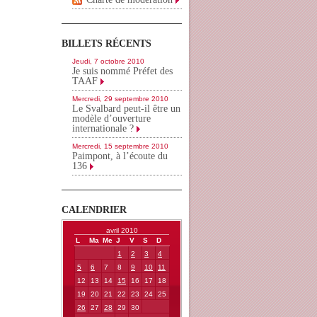
BILLETS RÉCENTS
Jeudi, 7 octobre 2010
Je suis nommé Préfet des
TAAF
Mercredi, 29 septembre 2010
Le Svalbard peut-il être un
modèle d’ouverture
internationale ?
Mercredi, 15 septembre 2010
Paimpont, à l’écoute du
136
CALENDRIER
avril 2010
L
Ma
Me
J
V
S
D
1
2
3
4
5
6
7
8
9
10
11
12
13
14
15
16
17
18
19
20
21
22
23
24
25
26
27
28
29
30