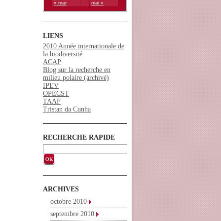
« mar
mai »
LIENS
2010 Année internationale de
la biodiversité
ACAP
Blog sur la recherche en
milieu polaire (archivé)
IPEV
OPECST
TAAF
Tristan da Cunha
RECHERCHE RAPIDE
ARCHIVES
octobre 2010
septembre 2010