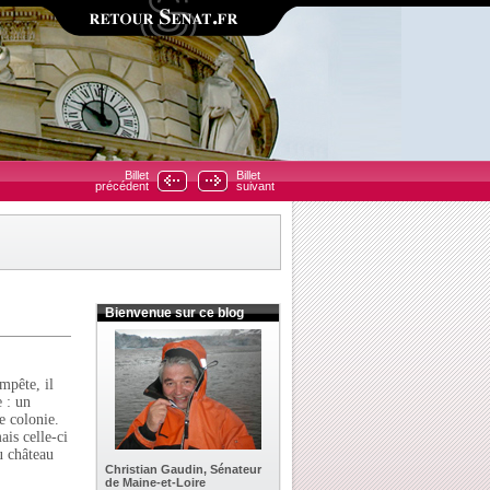
Billet
Billet
précédent
suivant
Bienvenue sur ce blog
mpête, il
e : un
e colonie.
is celle-ci
u château
Christian Gaudin, Sénateur
de Maine-et-Loire