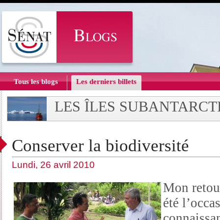
Tous les blogs
Les derniers billets
LES ÎLES SUBANTARCT
Conserver la biodiversité
Lundi, 26 avril 2010
Mon retou
été l’occa
connaissan