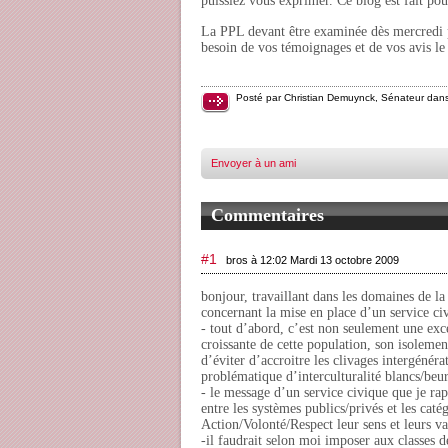
puissiez vous exprimer. Ce blog est fait pou
La PPL devant être examinée dès mercredi p
besoin de vos témoignages et de vos avis l
Posté par Christian Demuynck, Sénateur dan
Envoyer à un ami
Commentaires
#1
bros à 12:02 Mardi 13 octobre 2009
bonjour, travaillant dans les domaines de la
concernant la mise en place d’un service 
- tout d’abord, c’est non seulement une exc
croissante de cette population, son isolemen
d’éviter d’accroitre les clivages intergénéra
problématique d’interculturalité blancs/beu
- le message d’un service civique que je rap
entre les systèmes publics/privés et les c
Action/Volonté/Respect leur sens et leurs va
-il faudrait selon moi imposer aux classes d