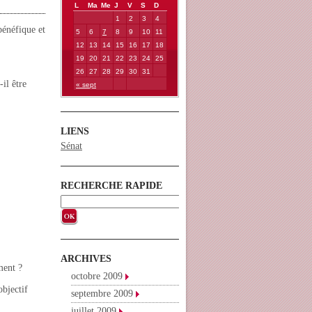
L
Ma
Me
J
V
S
D
1
2
3
4
bénéfique et
5
6
7
8
9
10
11
12
13
14
15
16
17
18
19
20
21
22
23
24
25
26
27
28
29
30
31
il être
« sept
LIENS
Sénat
RECHERCHE RAPIDE
ARCHIVES
ment ?
octobre 2009
bjectif
septembre 2009
juillet 2009