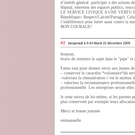
d’intérêt général: participer à des actions
hôpital, entretien des espaces publics, ren
LE SERVICE CIVIQUE A UNE VERTU PED
République> Respect/Laïcité/Partage). Cela 
l’indifférence pour lutter aussi contre la
BON COURAGE!
#2
bergerault à 9:43 Mardi 15 décembre 2009
bonjour,
bravo de remettre le sujet dans le “pipe” e
Faites tout pour donner envie aux jeunes de
– conservez le caractère *volontaire*du ser
-valorisez la rémunération c’est le moteur 
– valorisez la reconnaissance professionne
professionnelle. Les entreprises seront elles 
le reste suivra de lui-même, si les parents 
plus conservent par exemple leurs allocati
Merci et bonne journée
emmanuelle