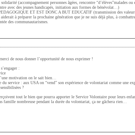
 de solidarité (accompagnement personnes âgées, rencontre “d’élèves”malades ou 
contre avec des jeunes handicapés, initiation aux formes de bénévolat…)
AGOGIQUE ET EST DONC A BUT EDUCATIF (transmission des valeurs 
aiderait à préparer la prochaine génération que je ne suis déjà plus, à combattr
 montée des communautarismes.
t merci de nous donner l’opportunité de nous exprimer !
 s’engager :
vice
d’une motivation on le sait bien…
lle du service : aux USA on “vend” son expérience de volontariat comme une ex
sensibilisées ?
perçoivent tout le bien que pourra apporter le Service Volontaire pour leurs enfan
ons famille nombreuse pendant la durée du volontariat, ça ne gâchera rien…