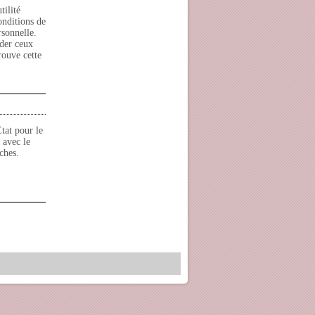
tilité
onditions de
rsonnelle.
ider ceux
rouve cette
tat pour le
 avec le
ches.