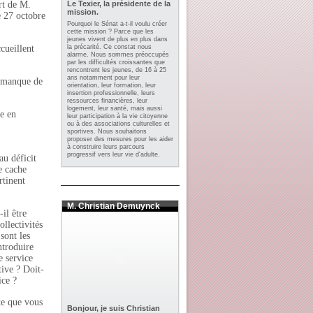
rt de M.
Le Texier, la présidente de la
mission.
e 27 octobre
Pourquoi le Sénat a-t-il voulu créer
cette mission ? Parce que les
jeunes vivent de plus en plus dans
la précarité. Ce constat nous
cueillent
alarme. Nous sommes préoccupés
par les difficultés croissantes que
rencontrent les jeunes, de 16 à 25
ans notamment pour leur
un manque de
orientation, leur formation, leur
insertion professionnelle, leurs
ressources financières, leur
logement, leur santé, mais aussi
re en
leur participation à la vie citoyenne
ou à des associations culturelles et
sportives. Nous souhaitons
proposer des mesures pour les aider
à construire leurs parcours
progressif vers leur vie d'adulte.
au déficit
e cache
rtinent
M. Christian Demuynck
il être
ollectivités
sont les
ntroduire
e service
tive ? Doit-
ice ?
ite que vous
Bonjour, je suis Christian