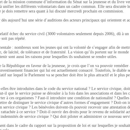
 de la mission commune d’information du Sénat sur la jeunesse et du livre ve
 à unifier les différents volontariats dans un cadre commun. Elle sera discutée l
 je dois remettre sera quant à lui discuté mercredi prochain en commission.
r dès aujourd’hui une série d’auditions des acteurs principaux qui orientent et ac
le relatif échec du service civil (3000 volontaires seulement depuis 2006), dû à 
 soit pas répété.
mentale : nombreux sont les jeunes qui ont la volonté de s’engager afin de mett
, de laïcité, de tolérance et de fraternité. La vision qu’ils portent sur le monde
enir sont aussi les raisons pour lesquelles ils souhaitent se rendre utiles.
e la République en faveur de la jeunesse, je crois que l’on va pouvoir remédier 
investissement financier qui lui est actuellement consacré. Toutefois, le diable s
slatif sur lequel le Parlement va se pencher doit être le plus attractif et le plus pe
elles être introduites dans le code du service national ? Le service civique, doit-
-il que le service puisse se dérouler à la fois dans les associations et dans les c
rter à ces organismes ? Faut-il introduire une condition de nationalité ? Quelles 
ettre de distinguer le service civique d’autres formes d’engagement ? Doit-on i
service civique ? Les bénévoles doivent-ils pouvoir recevoir une attestation d
 rattachée à ce service ? Doit-il ouvrir des droits pour le revenu de solidarité ac
ndemnités de service civique ? Qui doit piloter et administrer ce nouveau serv
ent dans le cadre du rapport sur la proposition de loi et sur lesquelles je souha