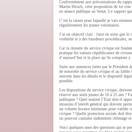
Conformément aux préconisations du rapport
Martin Hirsch, cette proposition de loi vise
en séance publique au Sénat. Le rapport que
C’est la raison pour laquelle je vais entame
régulièrement les jeunes volontaires.
J’ai un objectif clair : faire en sorte que 
visibilité et à des lourdeurs procédurales, ne
Car la réussite du service civique est fonda
pratique les valeurs républicaines de civisme
d’aujourd’hui et la place qu’ils comptent y t
Suite aux annonces faites par le Président d
de notoriété du service civique et au faible 
souvent dans les détails et le dispositif légi
possible.
Les dispositions du service civique, doivent-
réservé aux seuls jeunes de 16 à 25 ans ? Faut
publiques ? Quel soutien l’Etat doit-il appo
missions d’intérêt général qui doivent perm
un volume horaire minimum pour valider un 
civique ? Quelle protection sociale doit être
on pouvoir cumuler indemnités chômage et i
Voici quelques unes des questions qui se pos