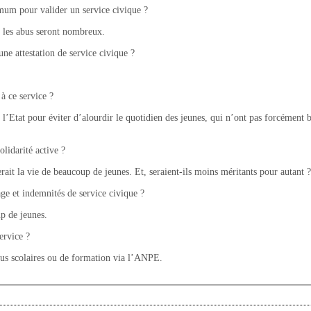
mum pour valider un service civique ?
n les abus seront nombreux.
ne attestation de service civique ?
 à ce service ?
r l’Etat pour éviter d’alourdir le quotidien des jeunes, qui n’ont pas forcément
olidarité active ?
erait la vie de beaucoup de jeunes. Et, seraient-ils moins méritants pour autant ?
e et indemnités de service civique ?
p de jeunes.
ervice ?
rsus scolaires ou de formation via l’ANPE.