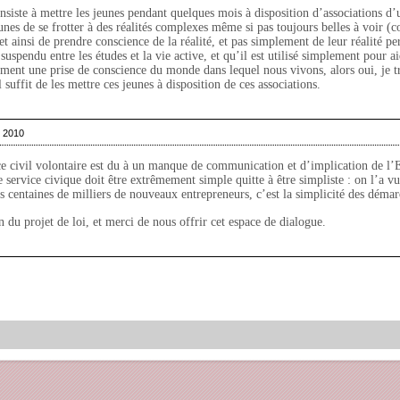
onsiste à mettre les jeunes pendant quelques mois à disposition d’associations d’u
eunes de se frotter à des réalités complexes même si pas toujours belles à voir (c
t ainsi de prendre conscience de la réalité, et pas simplement de leur réalité pe
uspendu entre les études et la vie active, et qu’il est utilisé simplement pour a
lement une prise de conscience du monde dans lequel nous vivons, alors oui, je t
 suffit de les mettre ces jeunes à disposition de ces associations.
r 2010
e civil volontaire est du à un manque de communication et d’implication de l’E
service civique doit être extrêmement simple quitte à être simpliste : on l’a vu
les centaines de milliers de nouveaux entrepreneurs, c’est la simplicité des démar
n du projet de loi, et merci de nous offrir cet espace de dialogue.