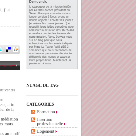
Demuynck,
le rapporteur de la mission initiée
, j’ai
par Gérard Larcher, président du
Sénat. Pourquoi souhaitons-nous
lancer ce blog ? Nous avons un
double objectif : écouter les jeunes
(et même les moins jeunes...) et
recueillir leurs idées concrètes pour
améliorer la situation des 16-25 ans
et rendre compte des travaux de
notre mission. Alors, écrivez-nous
sur ce blog pour que nous
échangions sur les sujets indiqués
par Mme Le Texier. Voilà déjà 3
semaines que nous entendons de
nombreuses personnes décrire les
difficultés des jeunes et avancer
leurs propositions. Maintenant, la
parole est à vous...
ue groupée
)
NUAGE DE TAG
suivantes
on
CATÉGORIES
ens, afin
ler de la
Formation
e médiation
Insertion
professionnelle
aux mots
Logement
pes au motif