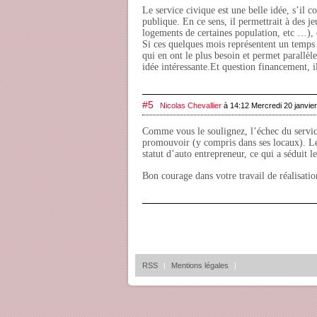
Le service civique est une belle idée, s’il c
publique. En ce sens, il permettrait à des j
logements de certaines population, etc …), e
Si ces quelques mois représentent un temps s
qui en ont le plus besoin et permet parallè
idée intéressante.Et question financement, il
#5
Nicolas Chevallier
à 14:12 Mercredi 20 janvie
Comme vous le soulignez, l’échec du servic
promouvoir (y compris dans ses locaux). Le 
statut d’auto entrepreneur, ce qui a séduit 
Bon courage dans votre travail de réalisatio
RSS
|
Mentions légales
|