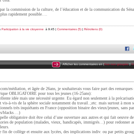
r cela.
ar la commission de la culture, de l’éducation et de la communication du Sénat
e plus rapidement possible….
s
Participation à la vie citoyenne
à 9:45 |
Commentaires (5)
|
Rétroliens (0)
Afficher les commentaires en (
Vue non groupée
|
V
 com/médiation, et âgée de 26ans, je souhaiterais vous faire part des remarques 
civique OBLIGATOIRE pour tous les jeunes (16-25ans):
ellente idée mais une nécessité urgente. Eu égard non seulement à la précarisati
t vis-à-vis de la sphère sociale notamment du travail..;etc. mais surtout à mon s
tionnels très inquiétants en France (opposition binaire des vieux/jeunes, sans par
rs/blacks….)
pelle obligatoire doit être celui d’une ouverture aux autres et qui fait oeuvre d
atégories de population (malades, vieux, handicapés, immigrés…) pour redonner 
leurs.
e fin de collège et ensuite aux lycées, des implications indiv. ou par petits grou