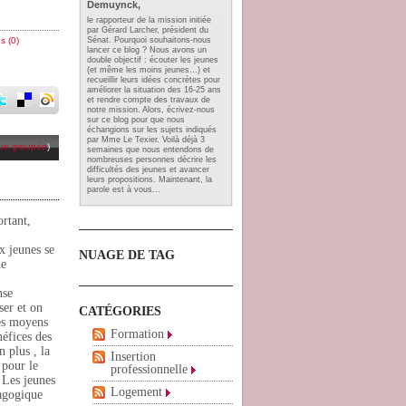
Demuynck,
le rapporteur de la mission initiée
par Gérard Larcher, président du
Sénat. Pourquoi souhaitons-nous
s (0)
lancer ce blog ? Nous avons un
double objectif : écouter les jeunes
(et même les moins jeunes...) et
recueillir leurs idées concrètes pour
améliorer la situation des 16-25 ans
et rendre compte des travaux de
notre mission. Alors, écrivez-nous
sur ce blog pour que nous
échangions sur les sujets indiqués
par Mme Le Texier. Voilà déjà 3
ue groupée
)
semaines que nous entendons de
nombreuses personnes décrire les
difficultés des jeunes et avancer
leurs propositions. Maintenant, la
parole est à vous...
rtant,
x jeunes se
NUAGE DE TAG
de
nse
ser et on
CATÉGORIES
des moyens
Formation
néfices des
 plus , la
Insertion
 pour le
professionnelle
 Les jeunes
Logement
dagogique