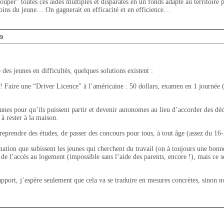
ouper” toutes ces aides multiples et disparates en un fonds adapté au territoire 
oins du jeune… On gagnerait en efficacité et en efficience…
09
des jeunes en difficultés, quelques solutions existent :
! Faire une “Driver Licence” à l’américaine : 50 dollars, examen en 1 journée 
eunes pour qu’ils puissent partir et devenir autonomes au lieu d’accorder des dé
 à rester à la maison.
e reprendre des études, de passer des concours pour tous, à tout âge (assez du 16-
nation que subissent les jeunes qui cherchent du travail (on à toujours une bonn
 de l’accès au logement (impossible sans l’aide des parents, encore !), mais ce s
 rapport, j’espère seulement que cela va se traduire en mesures concrètes, sinon n