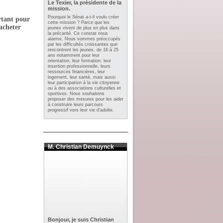
Le Texier, la présidente de la
mission.
Pourquoi le Sénat a-t-il voulu créer
rtant pour
cette mission ? Parce que les
’acheter
jeunes vivent de plus en plus dans
la précarité. Ce constat nous
alarme. Nous sommes préoccupés
par les difficultés croissantes que
rencontrent les jeunes, de 16 à 25
ans notamment pour leur
orientation, leur formation, leur
insertion professionnelle, leurs
ressources financières, leur
logement, leur santé, mais aussi
leur participation à la vie citoyenne
ou à des associations culturelles et
sportives. Nous souhaitons
proposer des mesures pour les aider
à construire leurs parcours
progressif vers leur vie d'adulte.
M. Christian Demuynck
Bonjour, je suis Christian