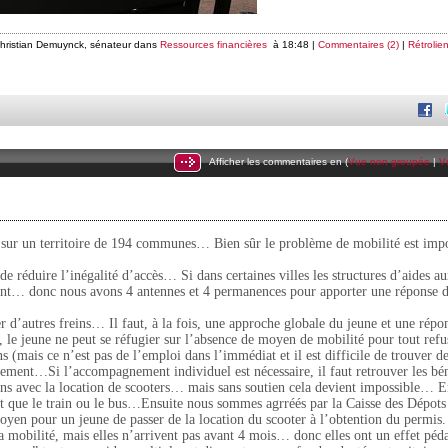
Christian Demuynck, sénateur dans
Ressources financières
à 18:48 |
Commentaires (2)
|
Rétrolien
Afficher les commentaires en (
Vue non groupée
|
V
s sur un territoire de 194 communes… Bien sûr le problème de mobilité est impo
de réduire l’inégalité d’accès… Si dans certaines villes les structures d’aides au
ient… donc nous avons 4 antennes et 4 permanences pour apporter une réponse 
r d’autres freins… Il faut, à la fois, une approche globale du jeune et une répo
le jeune ne peut se réfugier sur l’absence de moyen de mobilité pour tout refu
ins (mais ce n’est pas de l’emploi dans l’immédiat et il est difficile de trouver 
olement…Si l’accompagnement individuel est nécessaire, il faut retrouver les bé
ns avec la location de scooters… mais sans soutien cela devient impossible… En
nt que le train ou le bus…Ensuite nous sommes agrréés par la Caisse des Dépots
moyen pour un jeune de passer de la location du scooter à l’obtention du permis.
 la mobilité, mais elles n’arrivent pas avant 4 mois… donc elles ont un effet pé