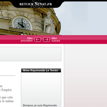
Billet
Billet
précédent
suivant
Mme Raymonde Le Texier
et
le Emploi.
t que cela
uve le même
Bonjour, je suis Raymonde