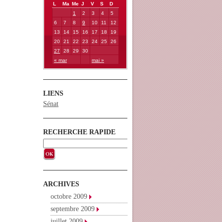
L
Ma
Me
J
V
S
D
1
2
3
4
5
6
7
8
9
10
11
12
13
14
15
16
17
18
19
20
21
22
23
24
25
26
27
28
29
30
« mar
mai »
LIENS
Sénat
RECHERCHE RAPIDE
ARCHIVES
octobre 2009
septembre 2009
juillet 2009