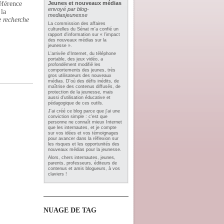
éférence
Jeunes et nouveaux médias
envoyé par
blog-
 la
mediasjeunesse
e recherche
La commission des affaires
culturelles du Sénat m'a confié un
rapport d'information sur « l'impact
des nouveaux médias sur la
jeunesse ».
L'arrivée d'Internet, du téléphone
portable, des jeux vidéo, a
profondément modifié les
comportements des jeunes, très
gros utilisateurs des nouveaux
médias. D'où des défis inédits, de
maîtrise des contenus diffusés, de
protection de la jeunesse, mais
aussi d'utilisation éducative et
pédagogique de ces outils.
J'ai créé ce blog parce que j'ai une
conviction simple : c'est que
personne ne connaît mieux Internet
que les internautes, et je compte
sur vos idées et vos témoignages
pour avancer dans la réflexion sur
les risques et les opportunités des
nouveaux médias pour la jeunesse.
Alors, chers internautes, jeunes,
parents, professeurs, éditeurs de
contenus et amis blogueurs, à vos
claviers !
NUAGE DE TAG