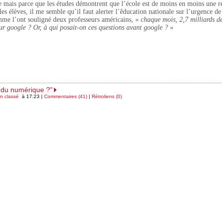
e mais parce que les études démontrent que l’école est de moins en moins une r
les élèves, il me semble qu’il faut alerter l’êducation nationale sur l’urgence de
mme l’ont souligné deux professeurs américains, «
chaque mois, 2,7 milliards d
sur google ? Or, à qui posait-on ces questions avant google ?
»
e du numérique ?"
n classé
à 17:23 |
Commentaires (41)
|
Rétroliens (0)