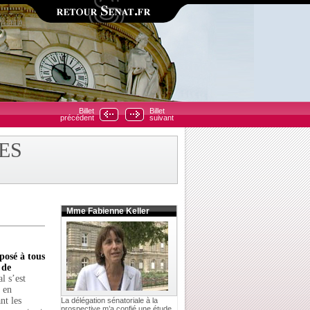
Billet
Billet
précédent
suivant
ES
Mme Fabienne Keller
posé à tous
,
de
l s’est
n en
nt les
La délégation sénatoriale à la
prospective m’a confié une étude