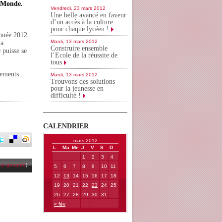
t Monde.
Vendredi, 23 mars 2012
Une belle avancé en faveur
d’un accès à la culture
pour chaque lycéen !
année 2012.
Mardi, 13 mars 2012
la
Construire ensemble
 puisse se
l’Ecole de la réussite de
tous
ements
Mardi, 13 mars 2012
Trouvons des solutions
pour la jeunesse en
difficulté !
CALENDRIER
mars 2012
L
Ma
Me
J
V
S
D
1
2
3
4
ue groupée
)
5
6
7
8
9
10
11
12
13
14
15
16
17
18
19
20
21
22
23
24
25
26
27
28
29
30
31
« fév