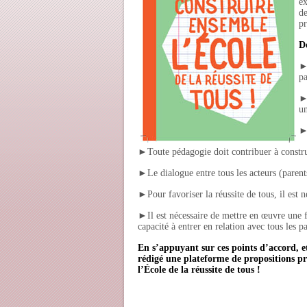
ex
de
pr
D
►L
pa
►L
un
►T
►Toute pédagogie doit contribuer à construi
►Le dialogue entre tous les acteurs (parents,
►Pour favoriser la réussite de tous, il est 
►Il est nécessaire de mettre en œuvre une f
capacité à entrer en relation avec tous les pa
En s’appuyant sur ces points d’accord, et 
rédigé une plateforme de propositions p
l’École
de
la
réussite
de
tous !