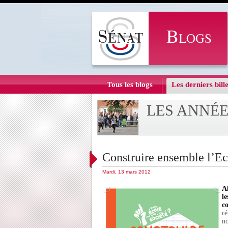
Tous les blogs
Les derniers bille
LES ANNÉE
Construire ensemble l’Eco
Mardi, 13 mars 2012
A
le
co
ré
no