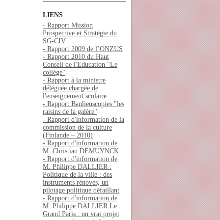
LIENS
- Rapport Mission
Prospective et Stratégie du
SG-CIV
- Rapport 2009 de l’ONZUS
- Rapport 2010 du Haut
Conseil de l'Education "Le
collège"
- Rapport à la ministre
déléguée chargée de
l'enseignement scolaire
- Rapport Banlieuscopies "les
raisins de la galère"
- Rapport d'information de la
commission de la culture
(Finlande – 2010)
- Rapport d'information de
M. Christian DEMUYNCK
- Rapport d'information de
M. Philippe DALLIER :
Politique de la ville : des
instruments rénovés, un
pilotage politique défaillant
- Rapport d'information de
M. Philippe DALLIER Le
Grand Paris : un vrai projet