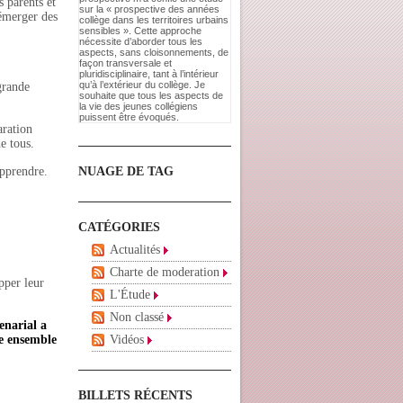
s parents et
sur la « prospective des années
 émerger des
collège dans les territoires urbains
sensibles ». Cette approche
nécessite d’aborder tous les
aspects, sans cloisonnements, de
façon transversale et
pluridisciplinaire, tant à l’intérieur
qu’à l’extérieur du collège. Je
 grande
souhaite que tous les aspects de
la vie des jeunes collégiens
puissent être évoqués.
aration
e tous.
apprendre.
NUAGE DE TAG
CATÉGORIES
Actualités
Charte de moderation
pper leur
L'Étude
Non classé
enarial a
e ensemble
Vidéos
BILLETS RÉCENTS