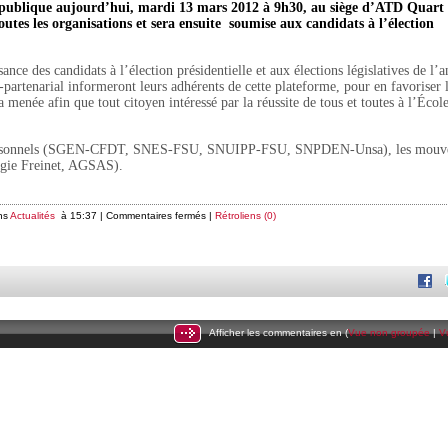
e publique aujourd’hui, mardi 13 mars 2012 à 9h30, au siège d’ATD Quar
toutes les organisations et sera ensuite soumise aux candidats à l’élection
ance des candidats à l’élection présidentielle et aux élections législatives de l’
artenarial informeront leurs adhérents de cette plateforme, pour en favoriser 
enée afin que tout citoyen intéressé par la réussite de tous et toutes à l’École
personnels (SGEN-CFDT, SNES-FSU, SNUIPP-FSU, SNPDEN-Unsa), les mouv
ie Freinet, AGSAS).
ns
Actualités
à 15:37 |
Commentaires fermés
|
Rétroliens (0)
Afficher les commentaires en (
Vue non groupée
|
V