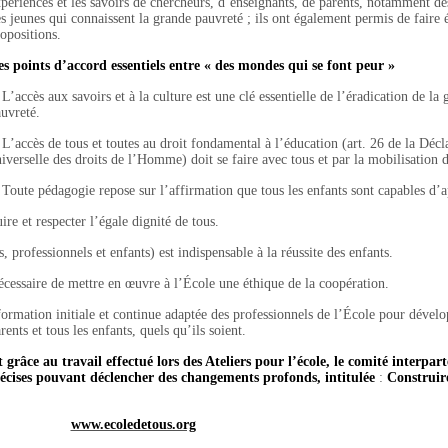
périences et les savoirs de chercheurs, d’enseignants, de parents, notamment de
s jeunes qui connaissent la grande pauvreté ; ils ont également permis de faire
opositions.
es
points
d’accord
essentiels
entre
« des
mondes
qui
se
font
peur »
’accès aux savoirs et à la culture est une clé essentielle de l’éradication de la
uvreté.
’accès de tous et toutes au droit fondamental à l’éducation (art. 26 de la Décl
iverselle des droits de l’Homme) doit se faire avec tous et par la mobilisation d
oute pédagogie repose sur l’affirmation que tous les enfants sont capables d’
re et respecter l’égale dignité de tous.
 professionnels et enfants) est indispensable à la réussite des enfants.
nécessaire de mettre en œuvre à l’École une éthique de la coopération.
ormation initiale et continue adaptée des professionnels de l’École pour dévelo
rents et tous les enfants, quels qu’ils soient.
grâce au travail effectué lors des Ateliers pour l’école, le comité interpart
récises pouvant déclencher des changements profonds, intitulée
:
Construir
www.ecoledetous.org