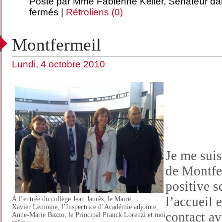
Posté par Mme Fabienne Keller, Sénateur d
fermés
|
Rétroliens (0)
Montfermeil
Lundi, 4 octobre 2010
Je me suis
de Montfe
positive s
l’accueil e
À l’entrée du collège Jean Jaurès, le Maire
Xavier Lemoine, l’Inspectrice d’Académie adjointe,
contact av
Anne-Marie Bazzo, le Principal Franck Lorenzi et moi