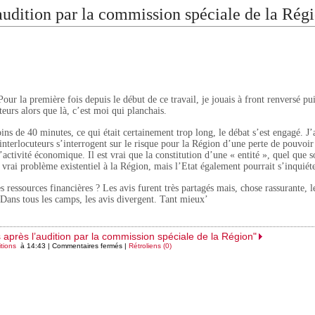
audition par la commission spéciale de la Rég
our la première fois depuis le début de ce travail, je jouais à front renversé pu
teurs alors que là, c’est moi qui planchais.
ns de 40 minutes, ce qui était certainement trop long, le débat s’est engagé. J’
nterlocuteurs s’interrogent sur le risque pour la Région d’une perte de pouvoir 
activité économique. Il est vrai que la constitution d’une « entité », quel que s
n vrai problème existentiel à la Région, mais l’Etat également pourrait s’inquiét
s ressources financières ? Les avis furent très partagés mais, chose rassurante, l
 Dans tous les camps, les avis divergent. Tant mieux’
 après l’audition par la commission spéciale de la Région"
tions
à 14:43 |
Commentaires fermés
|
Rétroliens (0)