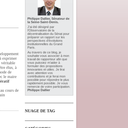
Philippe Dallier, Sénateur de
la Seine-Saint-Denis.
J’ai été désigné par
l’Observatoire de la
décentralisation du Sénat pour
préparer un rapport sur les
perspectives d’évolutions
institutionnelles du Grand
Paris.
Au travers de ce blog, je
éveloppement
souhaite vous associer à mon
 à exprimer
travail de rapporteur afin que
 véritable
vous puissiez m’aider à
formuler des propositions
tre élus, à
innovantes et utiles. Je lirai
mode de
avec attention vos
ec le maire
contributions et je ferai mon
possible pour répondre le plus
ératif
rapidement possible. Je vous
remercie de votre participation.
 au cours de
Philippe Dallier
juin
NUAGE DE TAG