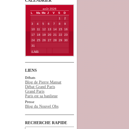
CALENDRIER
août 2026
L
Ma
Me
J
V
S
D
1
2
3
4
5
6
7
8
9
10
11
12
13
14
15
16
17
18
19
20
21
22
23
24
25
26
27
28
29
30
31
« juin
LIENS
Débats
Blog de Pierre Mansat
Débat Grand Paris
Grand Paris
Paris est sa banlieue
Presse
Blog du Nouvel Obs
RECHERCHE RAPIDE