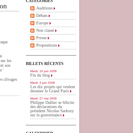
CATÉGORIES
ion
Auditions
Débats
Europe
Non classé
Presse
isque
Propositions
ai
sur les
BILLETS RÉCENTS
oit son
er’
Mardi, 10 juin 2008
Fin du blog
es clivages
Mardi, 3 juin 2008
Les dix projets qui veulent
dessiner le Grand Paris
Mardi, 27 mai 2008
Philippe Dallier se félicite
des déclarations du
président Nicolas Sarkozy
sur la gouvernance