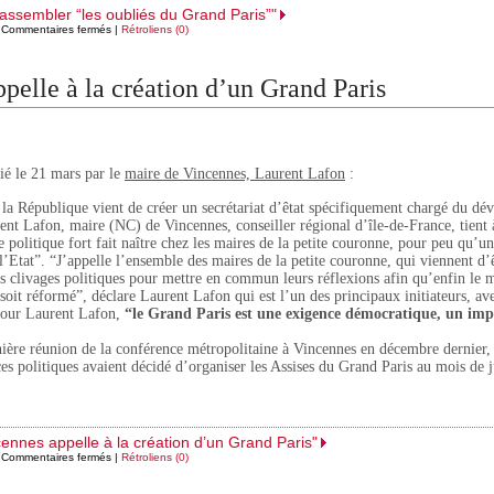
rassembler “les oubliés du Grand Paris”"
|
Commentaires fermés
|
Rétroliens (0)
pelle à la création d’un Grand Paris
é le 21 mars par le
maire de Vincennes, Laurent Lafon
:
 la République vient de créer un secrétariat d’êtat spécifiquement chargé du d
rent Lafon, maire (NC) de Vincennes, conseiller régional d’île-de-France, tient
e politique fort fait naître chez les maires de la petite couronne, pour peu qu’un
l’Etat”. “J’appelle l’ensemble des maires de la petite couronne, qui viennent d’ê
es clivages politiques pour mettre en commun leurs réflexions afin qu’enfin le 
oit réformé”, déclare Laurent Lafon qui est l’un des principaux initiateurs, av
 Pour Laurent Lafon,
“le Grand Paris est une exigence démocratique, un imp
rnière réunion de la conférence métropolitaine à Vincennes en décembre dernier,
es politiques avaient décidé d’organiser les Assises du Grand Paris au mois de 
cennes appelle à la création d’un Grand Paris"
|
Commentaires fermés
|
Rétroliens (0)