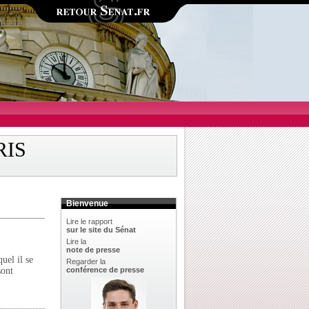
RIS
Bienvenue
Lire le rapport
sur le site du Sénat
Lire la
note de presse
uel il se
Regarder la
sont
conférence de presse