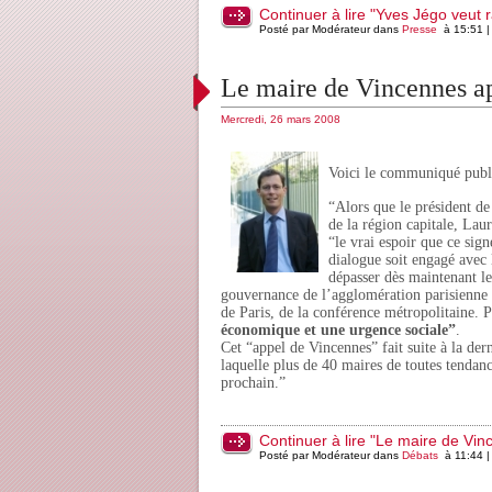
Continuer à lire "Yves Jégo veut 
Posté par Modérateur dans
Presse
à 15:51 
Le maire de Vincennes ap
Mercredi, 26 mars 2008
Voici le communiqué publi
“Alors que le président de
de la région capitale, Lau
“le vrai espoir que ce sign
dialogue soit engagé avec 
dépasser dès maintenant l
gouvernance de l’agglomération parisienne s
de Paris, de la conférence métropolitaine.
économique et une urgence sociale”
.
Cet “appel de Vincennes” fait suite à la de
laquelle plus de 40 maires de toutes tendanc
prochain.”
Continuer à lire "Le maire de Vin
Posté par Modérateur dans
Débats
à 11:44 