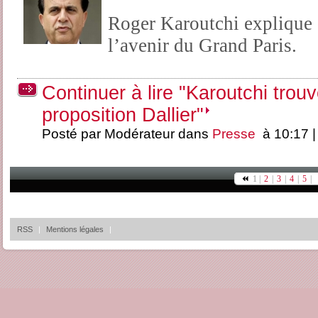
Roger Karoutchi explique
l’avenir du Grand Paris.
Continuer à lire "Karoutchi trouv
proposition Dallier"
Posté par Modérateur dans
Presse
à 10:17 
1 |
2
|
3
|
4
|
5
|
RSS
|
Mentions légales
|