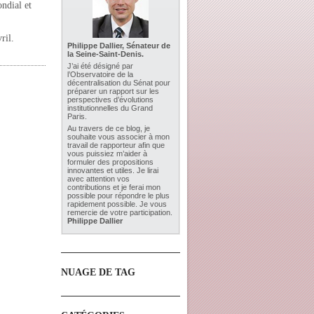
ondial et
ril.
Philippe Dallier, Sénateur de
la Seine-Saint-Denis.
J’ai été désigné par
l’Observatoire de la
décentralisation du Sénat pour
préparer un rapport sur les
perspectives d’évolutions
institutionnelles du Grand
Paris.
Au travers de ce blog, je
souhaite vous associer à mon
travail de rapporteur afin que
vous puissiez m’aider à
formuler des propositions
innovantes et utiles. Je lirai
avec attention vos
contributions et je ferai mon
possible pour répondre le plus
rapidement possible. Je vous
remercie de votre participation.
Philippe Dallier
NUAGE DE TAG