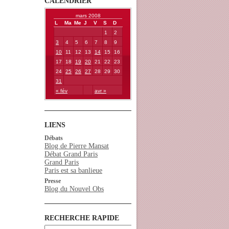
CALENDRIER
mars 2008
L
Ma
Me
J
V
S
D
1
2
3
4
5
6
7
8
9
10
11
12
13
14
15
16
17
18
19
20
21
22
23
24
25
26
27
28
29
30
31
« fév
avr »
LIENS
Débats
Blog de Pierre Mansat
Débat Grand Paris
Grand Paris
Paris est sa banlieue
Presse
Blog du Nouvel Obs
RECHERCHE RAPIDE