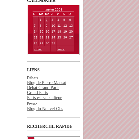
CALENDRIER
janvier 2008
L
Ma
Me
J
V
S
D
1
2
3
4
5
6
7
8
9
10
11
12
13
14
15
16
17
18
19
20
21
22
23
24
25
26
27
28
29
30
31
« déc
fév »
LIENS
Débats
Blog de Pierre Mansat
Débat Grand Paris
Grand Paris
Paris est sa banlieue
Presse
Blog du Nouvel Obs
RECHERCHE RAPIDE