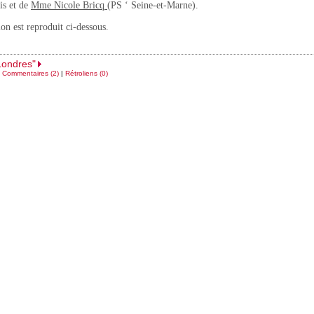
is et de
Mme Nicole Bricq
(PS ‘ Seine-et-Marne).
on est reproduit ci-dessous.
Londres"
|
Commentaires (2)
|
Rétroliens (0)