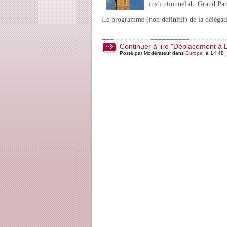
institutionnel du Grand Par
Le programme (non définitif) de la délégati
Continuer à lire "Déplacement à 
Posté par Modérateur dans
Europe
à 14:48 